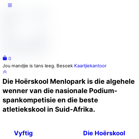
Skip
to
content
0
Close
Jou mandjie is tans leeg. Besoek
Kaartjiekantoor
Cart
Die Hoërskool Menlopark is die algehele
wenner van die nasionale Podium-
spankompetisie en die beste
atletiekskool in Suid-Afrika.
Vyftig
Die Hoërskool