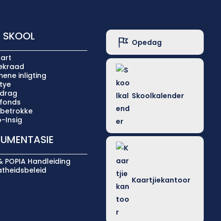
 SKOOL
Opedag
art
iekraad
ene inligting
tye
ldrag
Skoolkalender
lfonds
 betrokke
-Insig
UMENTASIE
& POPIA Handleiding
atheidsbeleid
Kaartjiekantoor