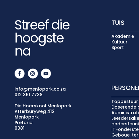
Streef die
TUIS
hoogste
Akademie
Kultuur
na
Sport
PERSONE
info@menlopark.co.za
012 361 7738
Topbestuur
Die Hoërskool Menlopark
Doserende 
Atterburyweg 412
Administrat
Menlopark
Leerdersake
Pretoria
ondersteun
0081
IT-onderste
Geboue, terr