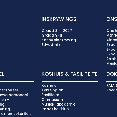
INSKRYWINGS
ONS
Graad 8 in 2027
Ons h
Graad 9-11
Matr
Koshuisinskrywing
Algem
Ed-admin
Skool
Skoo
Skoo
Raak
Menlo
EL
KOSHUIS & FASILITEITE
DOK
Koshuis
PAIA 
personeel
Terreinplan
Priva
iewe personeel
Fasiliteite
 en -
Gimnasium
ing
Musiek-akademie
uning
Robotika-klub
ein en sekuriteit