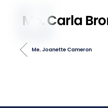
to
content
Me. Carla Br
Me. Joanette Cameron