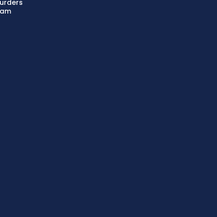
urders
aam