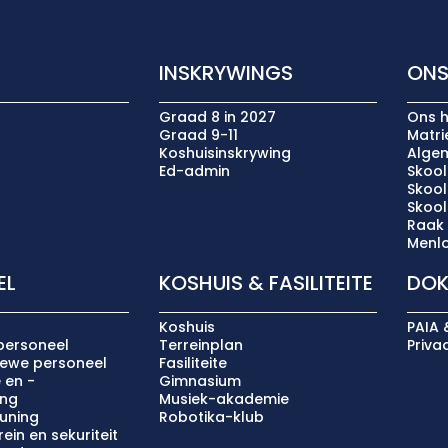
INSKRYWINGS
ONS
Graad 8 in 2027
Ons h
Graad 9-11
Matr
Koshuisinskrywing
Algem
Ed-admin
Skool
Skoo
Skoo
Raak
Menlo
EL
KOSHUIS & FASILITEITE
DOK
Koshuis
PAIA 
personeel
Terreinplan
Priva
iewe personeel
Fasiliteite
 en -
Gimnasium
ing
Musiek-akademie
uning
Robotika-klub
ein en sekuriteit