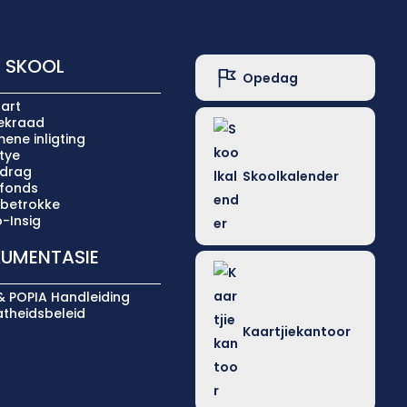
 SKOOL
Opedag
art
iekraad
ene inligting
tye
ldrag
Skoolkalender
lfonds
 betrokke
-Insig
UMENTASIE
& POPIA Handleiding
atheidsbeleid
Kaartjiekantoor