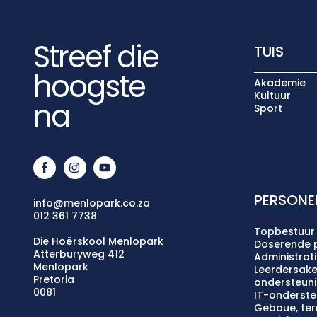
Streef die
TUIS
hoogste
Akademie
Kultuur
na
Sport
PERSONE
info@menlopark.co.za
012 361 7738
Topbestuur
Die Hoërskool Menlopark
Doserende 
Atterburyweg 412
Administrat
Menlopark
Leerdersake
Pretoria
ondersteun
0081
IT-onderste
Geboue, terr