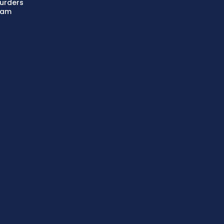
urders
aam