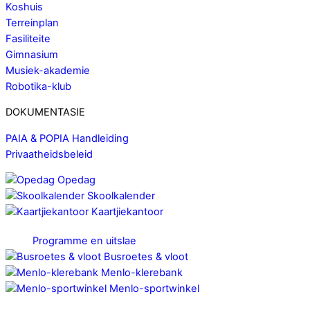
Koshuis
Terreinplan
Fasiliteite
Gimnasium
Musiek-akademie
Robotika-klub
DOKUMENTASIE
PAIA & POPIA Handleiding
Privaatheidsbeleid
Opedag
Skoolkalender
Kaartjiekantoor
Programme en uitslae
Busroetes & vloot
Menlo-klerebank
Menlo-sportwinkel