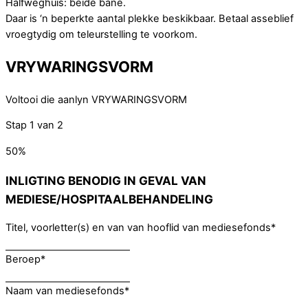
Halfweghuis: beide bane.
Daar is ‘n beperkte aantal plekke beskikbaar. Betaal asseblief
vroegtydig om teleurstelling te voorkom.
VRYWARINGSVORM
Voltooi die aanlyn VRYWARINGSVORM
Stap
1
van
2
50%
INLIGTING BENODIG IN GEVAL VAN
MEDIESE/HOSPITAALBEHANDELING
Titel, voorletter(s) en van van hooflid van mediesefonds
*
Beroep
*
Naam van mediesefonds
*