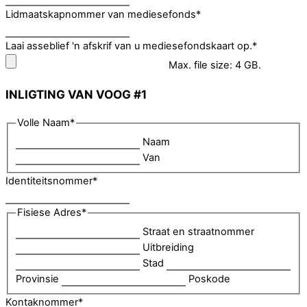
Lidmaatskapnommer van mediesefonds
*
Laai asseblief 'n afskrif van u mediesefondskaart op.
*
Max. file size: 4 GB.
INLIGTING VAN VOOG #1
Volle Naam
*
Naam
Van
Identiteitsnommer
*
Fisiese Adres
*
Straat en straatnommer
Uitbreiding
Stad
Provinsie
Poskode
Kontaknommer
*