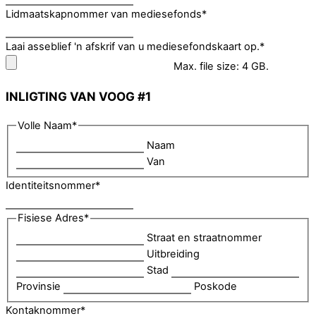
Lidmaatskapnommer van mediesefonds
*
Laai asseblief 'n afskrif van u mediesefondskaart op.
*
Max. file size: 4 GB.
INLIGTING VAN VOOG #1
Volle Naam
*
Naam
Van
Identiteitsnommer
*
Fisiese Adres
*
Straat en straatnommer
Uitbreiding
Stad
Provinsie
Poskode
Kontaknommer
*