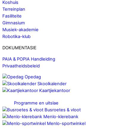
Koshuis
Terreinplan
Fasiliteite
Gimnasium
Musiek-akademie
Robotika-klub
DOKUMENTASIE
PAIA & POPIA Handleiding
Privaatheidsbeleid
Opedag
Skoolkalender
Kaartjiekantoor
Programme en uitslae
Busroetes & vloot
Menlo-klerebank
Menlo-sportwinkel