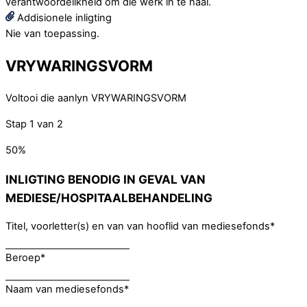
verantwoordelikheid om die werk in te haal.
Addisionele inligting
Nie van toepassing.
VRYWARINGSVORM
Voltooi die aanlyn VRYWARINGSVORM
Stap
1
van
2
50%
INLIGTING BENODIG IN GEVAL VAN
MEDIESE/HOSPITAALBEHANDELING
Titel, voorletter(s) en van van hooflid van mediesefonds
*
Beroep
*
Naam van mediesefonds
*