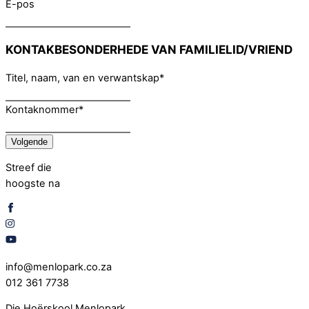
E-pos
KONTAKBESONDERHEDE VAN FAMILIELID/VRIEND
Titel, naam, van en verwantskap
*
Kontaknommer
*
Volgende
Streef die
hoogste na
info@menlopark.co.za
012 361 7738
Die Hoërskool Menlopark