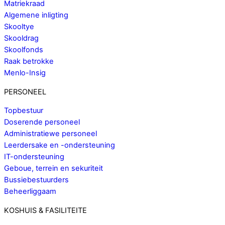
Matriekraad
Algemene inligting
Skooltye
Skooldrag
Skoolfonds
Raak betrokke
Menlo-Insig
PERSONEEL
Topbestuur
Doserende personeel
Administratiewe personeel
Leerdersake en -ondersteuning
IT-ondersteuning
Geboue, terrein en sekuriteit
Bussiebestuurders
Beheerliggaam
KOSHUIS & FASILITEITE