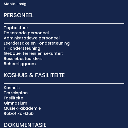
Menlo-Insig
PERSONEEL
Topbestuur
Doserende personeel
Administratiewe personeel
Leerdersake en -ondersteuning
IT-ondersteuning
Geboue, terrein en sekuriteit
Bussiebestuurders
Beheerliggaam
KOSHUIS & FASILITEITE
Koshuis
Terreinplan
Fasiliteite
Gimnasium
Musiek-akademie
Robotika-klub
DOKUMENTASIE