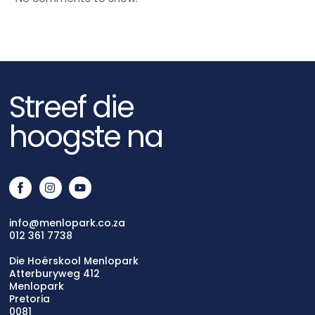
Streef die
hoogste na
info@menlopark.co.za
012 361 7738
Die Hoërskool Menlopark
Atterburyweg 412
Menlopark
Pretoria
0081