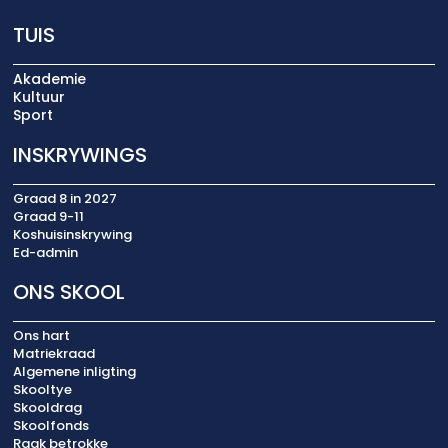
TUIS
Akademie
Kultuur
Sport
INSKRYWINGS
Graad 8 in 2027
Graad 9-11
Koshuisinskrywing
Ed-admin
ONS SKOOL
Ons hart
Matriekraad
Algemene inligting
Skooltye
Skooldrag
Skoolfonds
Raak betrokke