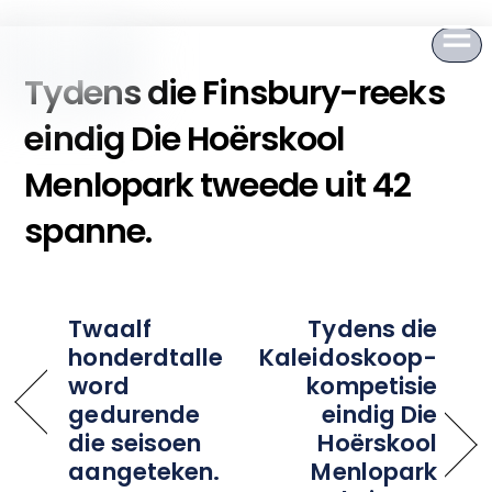
to
content
Tydens die Finsbury-reeks
eindig Die Hoërskool
Menlopark tweede uit 42
spanne.
Twaalf
Tydens die
honderdtalle
Kaleidoskoop-
word
kompetisie
gedurende
eindig Die
die seisoen
Hoërskool
aangeteken.
Menlopark