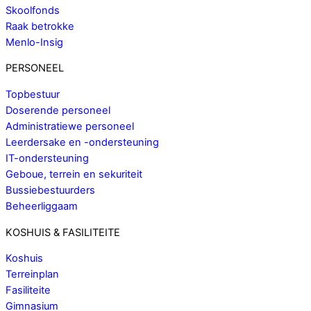
Skoolfonds
Raak betrokke
Menlo-Insig
PERSONEEL
Topbestuur
Doserende personeel
Administratiewe personeel
Leerdersake en -ondersteuning
IT-ondersteuning
Geboue, terrein en sekuriteit
Bussiebestuurders
Beheerliggaam
KOSHUIS & FASILITEITE
Koshuis
Terreinplan
Fasiliteite
Gimnasium