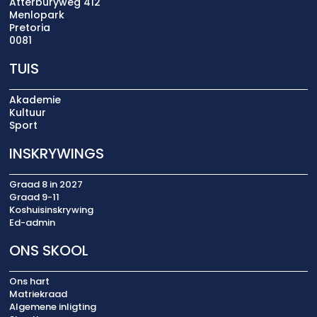
Atterburyweg 412
Menlopark
Pretoria
0081
TUIS
Akademie
Kultuur
Sport
INSKRYWINGS
Graad 8 in 2027
Graad 9-11
Koshuisinskrywing
Ed-admin
ONS SKOOL
Ons hart
Matriekraad
Algemene inligting