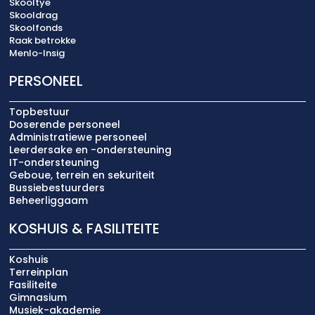
Skooltye
Skooldrag
Skoolfonds
Raak betrokke
Menlo-Insig
PERSONEEL
Topbestuur
Doserende personeel
Administratiewe personeel
Leerdersake en -ondersteuning
IT-ondersteuning
Geboue, terrein en sekuriteit
Bussiebestuurders
Beheerliggaam
KOSHUIS & FASILITEITE
Koshuis
Terreinplan
Fasiliteite
Gimnasium
Musiek-akademie