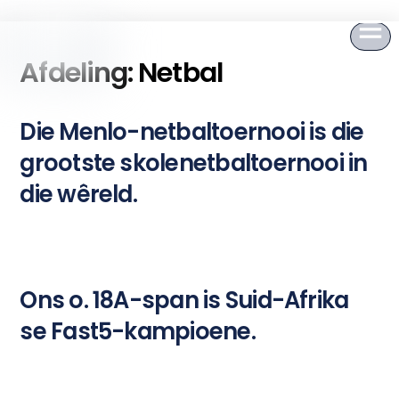
to
content
Afdeling:
Netbal
Die Menlo-netbaltoernooi is die
grootste skolenetbaltoernooi in
die wêreld.
Ons o. 18A-span is Suid-Afrika
se Fast5-kampioene.