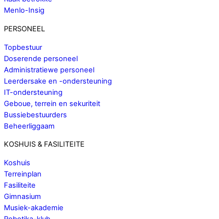
Menlo-Insig
PERSONEEL
Topbestuur
Doserende personeel
Administratiewe personeel
Leerdersake en -ondersteuning
IT-ondersteuning
Geboue, terrein en sekuriteit
Bussiebestuurders
Beheerliggaam
KOSHUIS & FASILITEITE
Koshuis
Terreinplan
Fasiliteite
Gimnasium
Musiek-akademie
Robotika-klub