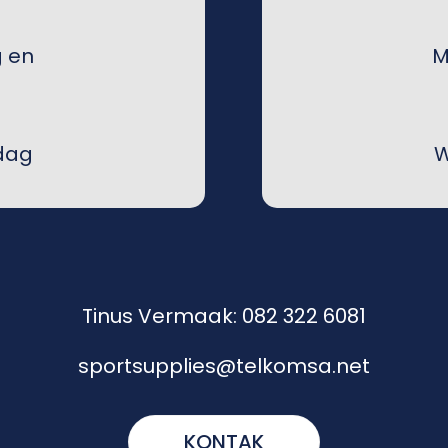
 en
M
dag
W
Tinus Vermaak: 082 322 6081
sportsupplies@telkomsa.net
KONTAK