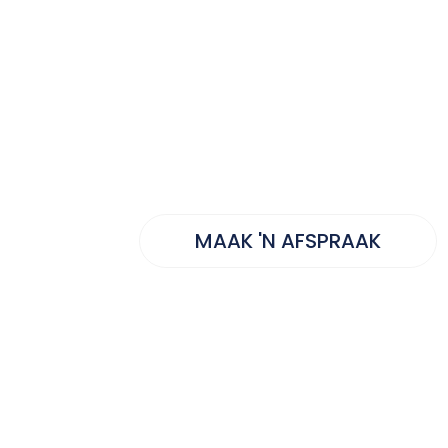
Menlo-klere
Daar is pragtige Menlo-skool
die skool se klerebank beskikb
MAAK 'N AFSPRAAK