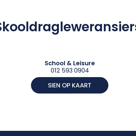
Skooldragleweransier
School & Leisure
012 593 0904
SIEN OP KAART