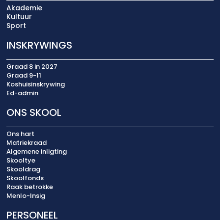
Akademie
Kultuur
Sport
INSKRYWINGS
Graad 8 in 2027
Graad 9-11
Koshuisinskrywing
Ed-admin
ONS SKOOL
Ons hart
Matriekraad
Algemene inligting
Skooltye
Skooldrag
Skoolfonds
Raak betrokke
Menlo-Insig
PERSONEEL