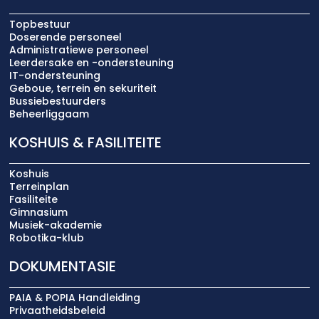
Topbestuur
Doserende personeel
Administratiewe personeel
Leerdersake en -ondersteuning
IT-ondersteuning
Geboue, terrein en sekuriteit
Bussiebestuurders
Beheerliggaam
KOSHUIS & FASILITEITE
Koshuis
Terreinplan
Fasiliteite
Gimnasium
Musiek-akademie
Robotika-klub
DOKUMENTASIE
PAIA & POPIA Handleiding
Privaatheidsbeleid