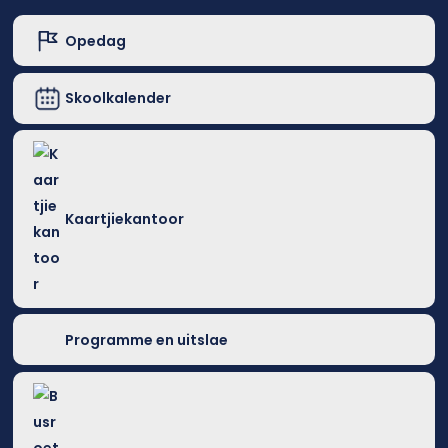
Opedag
Skoolkalender
Kaartjiekantoor
Programme en uitslae