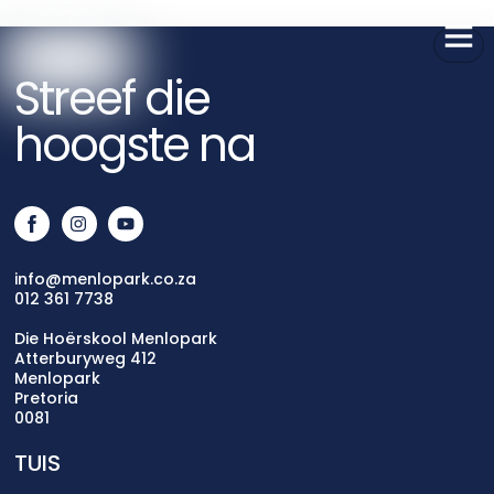
to
content
Streef die
hoogste na
info@menlopark.co.za
012 361 7738
Die Hoërskool Menlopark
Atterburyweg 412
Menlopark
Pretoria
0081
TUIS