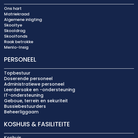
Ons hart
Matriekraad
Algemene inligting
Skooltye
Skooldrag
Skoolfonds
Raak betrokke
Menlo-Insig
PERSONEEL
Topbestuur
Doserende personeel
Administratiewe personeel
Leerdersake en -ondersteuning
IT-ondersteuning
Geboue, terrein en sekuriteit
Bussiebestuurders
Beheerliggaam
KOSHUIS & FASILITEITE
Koshuis