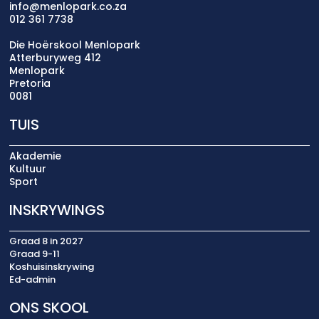
info@menlopark.co.za
012 361 7738
Die Hoërskool Menlopark
Atterburyweg 412
Menlopark
Pretoria
0081
TUIS
Akademie
Kultuur
Sport
INSKRYWINGS
Graad 8 in 2027
Graad 9-11
Koshuisinskrywing
Ed-admin
ONS SKOOL