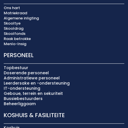
Ons hart
Matriekraad
Algemene inligting
Skooltye
Skooldrag
Skoolfonds
Raak betrokke
Menlo-Insig
PERSONEEL
Topbestuur
Doserende personeel
Administratiewe personeel
Leerdersake en -ondersteuning
IT-ondersteuning
Geboue, terrein en sekuriteit
Bussiebestuurders
Beheerliggaam
KOSHUIS & FASILITEITE
Koshuis