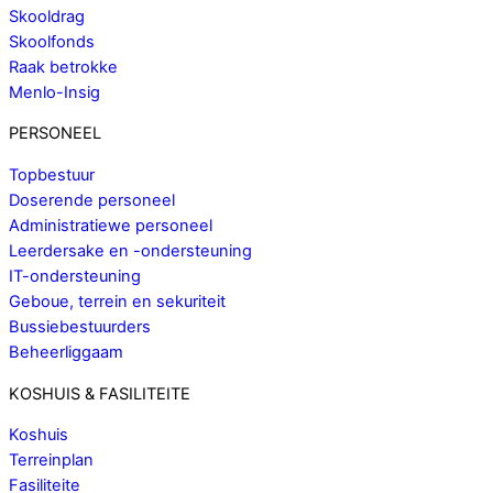
Skooldrag
Skoolfonds
Raak betrokke
Menlo-Insig
PERSONEEL
Topbestuur
Doserende personeel
Administratiewe personeel
Leerdersake en -ondersteuning
IT-ondersteuning
Geboue, terrein en sekuriteit
Bussiebestuurders
Beheerliggaam
KOSHUIS & FASILITEITE
Koshuis
Terreinplan
Fasiliteite