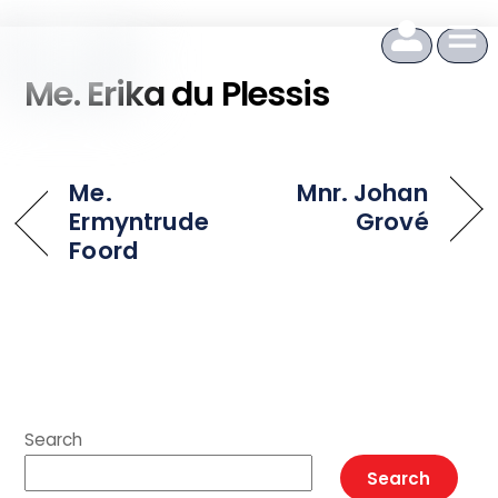
to
content
Me. Erika du Plessis
Me.
Mnr. Johan
Ermyntrude
Grové
Foord
Search
Search