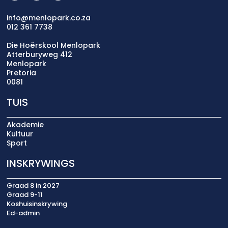
info@menlopark.co.za
012 361 7738
Die Hoërskool Menlopark
Atterburyweg 412
Menlopark
Pretoria
0081
TUIS
Akademie
Kultuur
Sport
INSKRYWINGS
Graad 8 in 2027
Graad 9-11
Koshuisinskrywing
Ed-admin