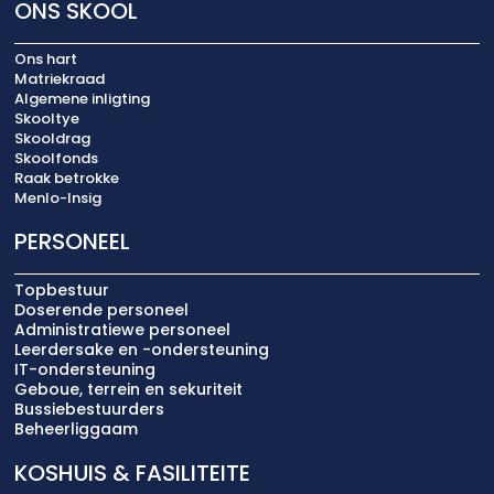
ONS SKOOL
Ons hart
Matriekraad
Algemene inligting
Skooltye
Skooldrag
Skoolfonds
Raak betrokke
Menlo-Insig
PERSONEEL
Topbestuur
Doserende personeel
Administratiewe personeel
Leerdersake en -ondersteuning
IT-ondersteuning
Geboue, terrein en sekuriteit
Bussiebestuurders
Beheerliggaam
KOSHUIS & FASILITEITE