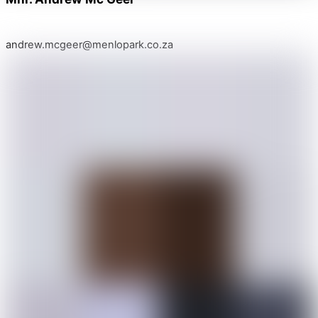
andrew.mcgeer@menlopark.co.za