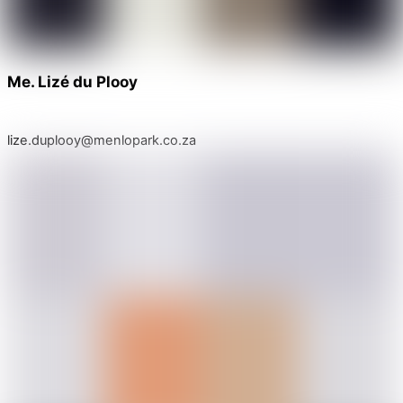
Me. Lizé du Plooy
lize.duplooy@menlopark.co.za