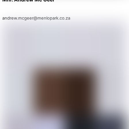
andrew.mcgeer@menlopark.co.za