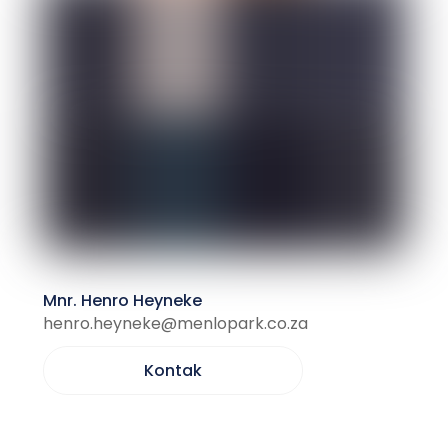
Mnr. Henro Heyneke
henro.heyneke@menlopark.co.za
Kontak