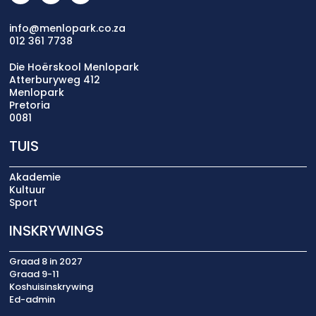
info@menlopark.co.za
012 361 7738
Die Hoërskool Menlopark
Atterburyweg 412
Menlopark
Pretoria
0081
TUIS
Akademie
Kultuur
Sport
INSKRYWINGS
Graad 8 in 2027
Graad 9-11
Koshuisinskrywing
Ed-admin