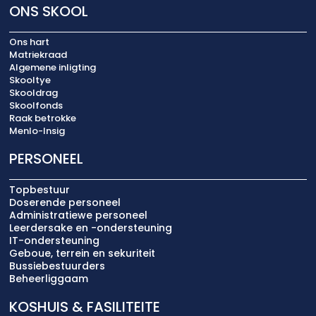
ONS SKOOL
Ons hart
Matriekraad
Algemene inligting
Skooltye
Skooldrag
Skoolfonds
Raak betrokke
Menlo-Insig
PERSONEEL
Topbestuur
Doserende personeel
Administratiewe personeel
Leerdersake en -ondersteuning
IT-ondersteuning
Geboue, terrein en sekuriteit
Bussiebestuurders
Beheerliggaam
KOSHUIS & FASILITEITE