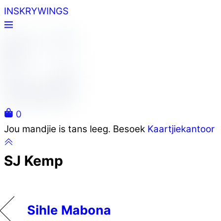
Skip
INSKRYWINGS
to
content
0
Close
Jou mandjie is tans leeg. Besoek
Kaartjiekantoor
Cart
SJ Kemp
Sihle Mabona