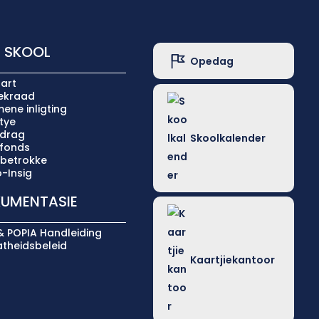
 SKOOL
Opedag
art
iekraad
ene inligting
tye
ldrag
Skoolkalender
lfonds
 betrokke
-Insig
UMENTASIE
& POPIA Handleiding
atheidsbeleid
Kaartjiekantoor