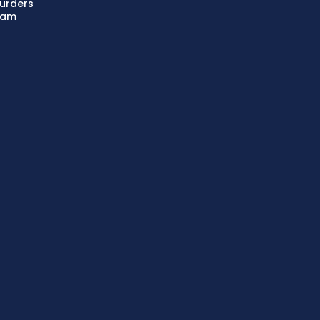
urders
aam