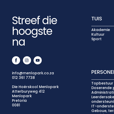
Streef die
TUIS
hoogste
Akademie
Kultuur
na
Sport
PERSONE
info@menlopark.co.za
012 361 7738
Topbestuur
Die Hoërskool Menlopark
Doserende 
Atterburyweg 412
Administrat
Menlopark
Leerdersake
Pretoria
ondersteun
0081
IT-onderste
Geboue, terr