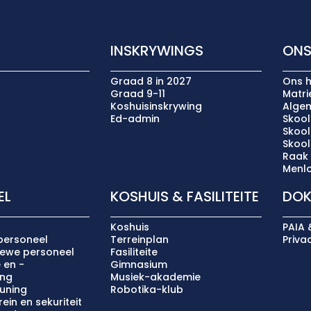
INSKRYWINGS
ONS
Graad 8 in 2027
Ons h
Graad 9-11
Matr
Koshuisinskrywing
Algem
Ed-admin
Skool
Skoo
Skoo
Raak
Menlo
EL
KOSHUIS & FASILITEITE
DOK
Koshuis
PAIA 
personeel
Terreinplan
Priva
iewe personeel
Fasiliteite
 en -
Gimnasium
ing
Musiek-akademie
uning
Robotika-klub
ein en sekuriteit