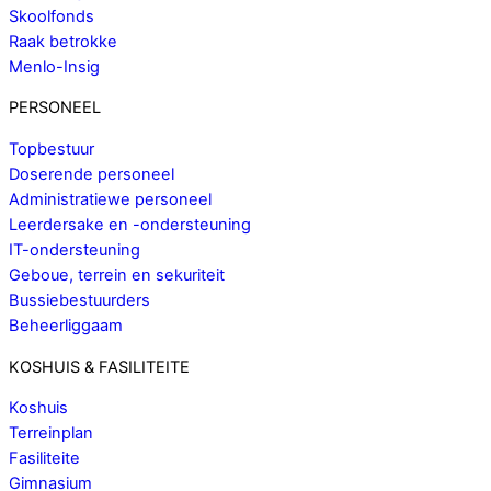
Skoolfonds
Raak betrokke
Menlo-Insig
PERSONEEL
Topbestuur
Doserende personeel
Administratiewe personeel
Leerdersake en -ondersteuning
IT-ondersteuning
Geboue, terrein en sekuriteit
Bussiebestuurders
Beheerliggaam
KOSHUIS & FASILITEITE
Koshuis
Terreinplan
Fasiliteite
Gimnasium