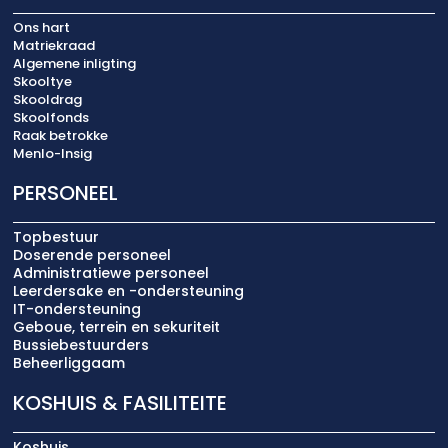
Ons hart
Matriekraad
Algemene inligting
Skooltye
Skooldrag
Skoolfonds
Raak betrokke
Menlo-Insig
PERSONEEL
Topbestuur
Doserende personeel
Administratiewe personeel
Leerdersake en -ondersteuning
IT-ondersteuning
Geboue, terrein en sekuriteit
Bussiebestuurders
Beheerliggaam
KOSHUIS & FASILITEITE
Koshuis