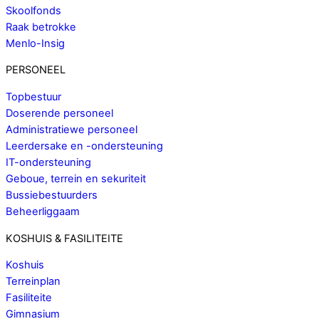
Skoolfonds
Raak betrokke
Menlo-Insig
PERSONEEL
Topbestuur
Doserende personeel
Administratiewe personeel
Leerdersake en -ondersteuning
IT-ondersteuning
Geboue, terrein en sekuriteit
Bussiebestuurders
Beheerliggaam
KOSHUIS & FASILITEITE
Koshuis
Terreinplan
Fasiliteite
Gimnasium