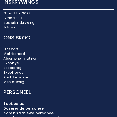
INSKRYWINGS
Graad 8 in 2027
Graad 9-11
Koshuisinskrywing
Ed-admin
ONS SKOOL
Ons hart
Matriekraad
Algemene inligting
Skooltye
Skooldrag
Skoolfonds
Raak betrokke
Menlo-Insig
PERSONEEL
Topbestuur
Doserende personeel
Administratiewe personeel