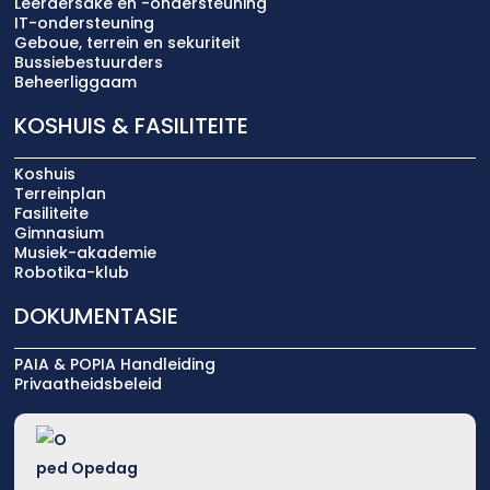
Leerdersake en -ondersteuning
IT-ondersteuning
Geboue, terrein en sekuriteit
Bussiebestuurders
Beheerliggaam
KOSHUIS & FASILITEITE
Koshuis
Terreinplan
Fasiliteite
Gimnasium
Musiek-akademie
Robotika-klub
DOKUMENTASIE
PAIA & POPIA Handleiding
Privaatheidsbeleid
Opedag