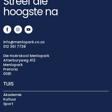
Streef die
hoogste na
info@menlopark.co.za
012 361 7738
Die Hoërskool Menlopark
Atterburyweg 412
Menlopark
Pretoria
0081
TUIS
Akademie
Kultuur
Sport