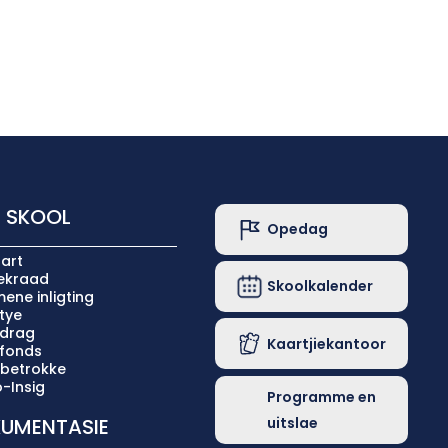
 SKOOL
Opedag
art
iekraad
Skoolkalender
ene inligting
tye
ldrag
Kaartjiekantoor
lfonds
 betrokke
-Insig
Programme en
uitslae
UMENTASIE