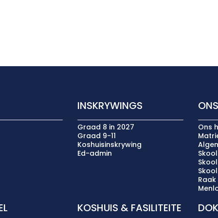
INSKRYWINGS
ONS
Graad 8 in 2027
Ons h
Graad 9-11
Matr
Koshuisinskrywing
Algem
Ed-admin
Skool
Skoo
Skoo
Raak
Menlo
EL
KOSHUIS & FASILITEITE
DOK