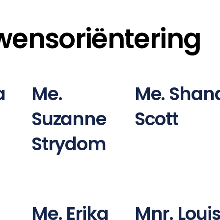
wensoriëntering
a
Me.
Me. Shan
Suzanne
Scott
Strydom
Me. Erika
Mnr. Loui