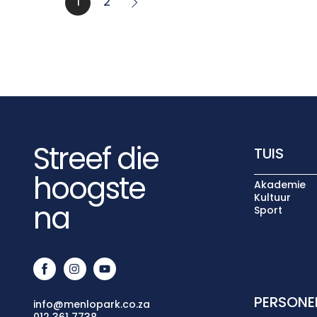
1
2
Streef die
TUIS
hoogste
Akademie
Kultuur
na
Sport
PERSONE
info@menlopark.co.za