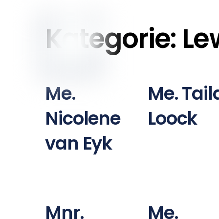
to
content
Kategorie:
Le
Me.
Me. Tail
Nicolene
Loock
van Eyk
Mnr.
Me.