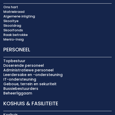
Ons hart
Matriekraad
Algemene inligting
Skooltye
Skooldrag
Skoolfonds
Raak betrokke
Menlo-Insig
PERSONEEL
Topbestuur
Doserende personeel
Administratiewe personeel
Leerdersake en -ondersteuning
IT-ondersteuning
Geboue, terrein en sekuriteit
Bussiebestuurders
Beheerliggaam
KOSHUIS & FASILITEITE
Koshuis