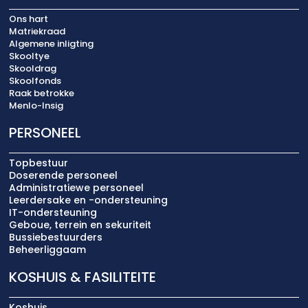
Ons hart
Matriekraad
Algemene inligting
Skooltye
Skooldrag
Skoolfonds
Raak betrokke
Menlo-Insig
PERSONEEL
Topbestuur
Doserende personeel
Administratiewe personeel
Leerdersake en -ondersteuning
IT-ondersteuning
Geboue, terrein en sekuriteit
Bussiebestuurders
Beheerliggaam
KOSHUIS & FASILITEITE
Koshuis