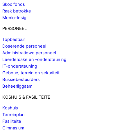
Skoolfonds
Raak betrokke
Menlo-Insig
PERSONEEL
Topbestuur
Doserende personeel
Administratiewe personeel
Leerdersake en -ondersteuning
IT-ondersteuning
Geboue, terrein en sekuriteit
Bussiebestuurders
Beheerliggaam
KOSHUIS & FASILITEITE
Koshuis
Terreinplan
Fasiliteite
Gimnasium