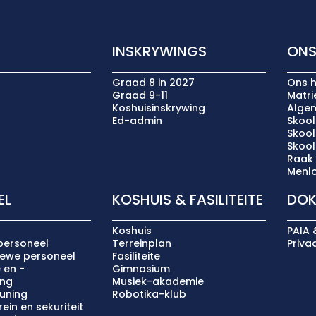
INSKRYWINGS
ONS
Graad 8 in 2027
Ons h
Graad 9-11
Matr
Koshuisinskrywing
Algem
Ed-admin
Skool
Skoo
Skoo
Raak
Menlo
EL
KOSHUIS & FASILITEITE
DOK
Koshuis
PAIA 
personeel
Terreinplan
Priva
iewe personeel
Fasiliteite
 en -
Gimnasium
ing
Musiek-akademie
uning
Robotika-klub
ein en sekuriteit