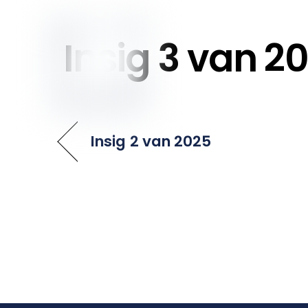
to
content
Insig 3 van 2
Insig 2 van 2025