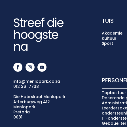
Streef die
TUIS
hoogste
Akademie
Kultuur
na
Sport
PERSONE
info@menlopark.co.za
012 361 7738
Topbestuur
Die Hoërskool Menlopark
Doserende 
Atterburyweg 412
Administrat
Menlopark
Leerdersake
Pretoria
ondersteun
0081
IT-onderste
Geboue, terr