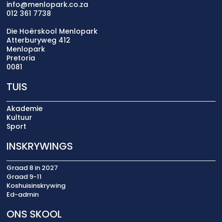
info@menlopark.co.za
012 361 7738
Die Hoërskool Menlopark
Atterburyweg 412
Menlopark
Pretoria
0081
TUIS
Akademie
Kultuur
Sport
INSKRYWINGS
Graad 8 in 2027
Graad 9-11
Koshuisinskrywing
Ed-admin
ONS SKOOL