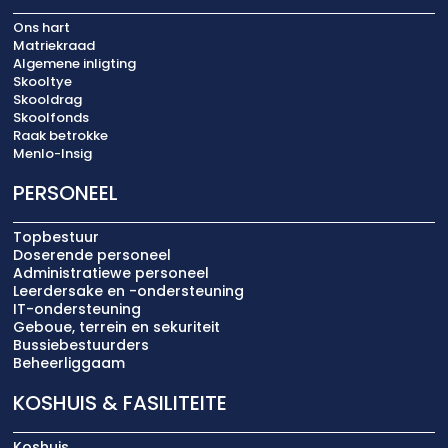
Ons hart
Matriekraad
Algemene inligting
Skooltye
Skooldrag
Skoolfonds
Raak betrokke
Menlo-Insig
PERSONEEL
Topbestuur
Doserende personeel
Administratiewe personeel
Leerdersake en -ondersteuning
IT-ondersteuning
Geboue, terrein en sekuriteit
Bussiebestuurders
Beheerliggaam
KOSHUIS & FASILITEITE
Koshuis