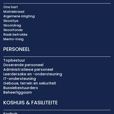
Ons hart
Matriekraad
Algemene inligting
Skooltye
Skooldrag
Skoolfonds
Raak betrokke
Menlo-Insig
PERSONEEL
Topbestuur
Doserende personeel
Administratiewe personeel
Leerdersake en -ondersteuning
IT-ondersteuning
Geboue, terrein en sekuriteit
Bussiebestuurders
Beheerliggaam
KOSHUIS & FASILITEITE
Koshuis