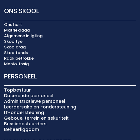
ONS SKOOL
Ons hart
Matriekraad
Algemene inligting
Skooltye
Skooldrag
Skoolfonds
Raak betrokke
Menlo-Insig
PERSONEEL
Topbestuur
Doserende personeel
Administratiewe personeel
Leerdersake en -ondersteuning
IT-ondersteuning
Geboue, terrein en sekuriteit
Bussiebestuurders
Beheerliggaam