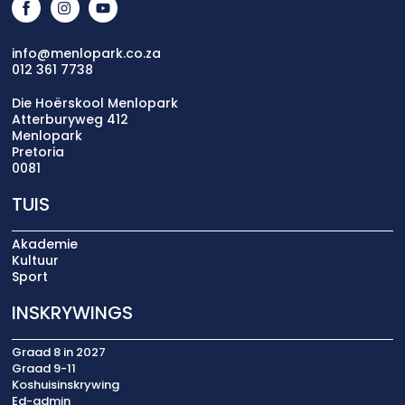
info@menlopark.co.za
012 361 7738
Die Hoërskool Menlopark
Atterburyweg 412
Menlopark
Pretoria
0081
TUIS
Akademie
Kultuur
Sport
INSKRYWINGS
Graad 8 in 2027
Graad 9-11
Koshuisinskrywing
Ed-admin