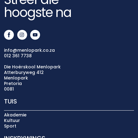
hoogste na
info@menlopark.co.za
012 361 7738
Die Hoërskool Menlopark
Atterburyweg 412
Menlopark
Pretoria
0081
TUIS
Akademie
Kultuur
Sport