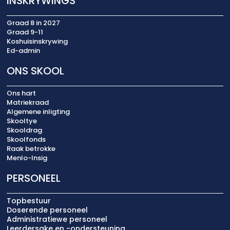
INSKRYWINGS
Graad 8 in 2027
Graad 9-11
Koshuisinskrywing
Ed-admin
ONS SKOOL
Ons hart
Matriekraad
Algemene inligting
Skooltye
Skooldrag
Skoolfonds
Raak betrokke
Menlo-Insig
PERSONEEL
Topbestuur
Doserende personeel
Administratiewe personeel
Leerdersake en -ondersteuning