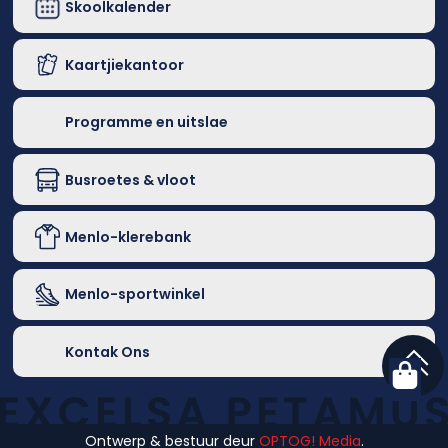
Skoolkalender
Kaartjiekantoor
Programme en uitslae
Busroetes & vloot
Menlo-klerebank
Menlo-sportwinkel
Kontak Ons
Ontwerp & bestuur deur
OPTOG! Media
.