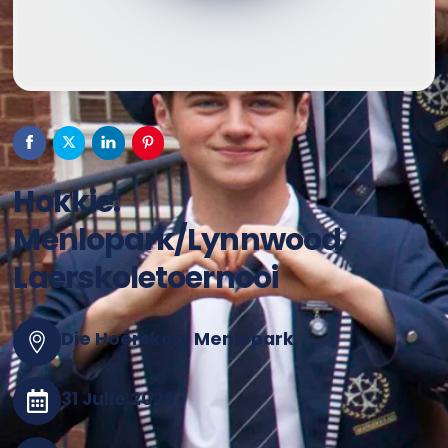
Hokkie:
Menlopark/Lynnwood
Laerskoletoernooi
Die Hoërskool Menlopark
31 Julie 2026