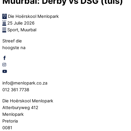
Muurbal: Derby vs DSG (tuis)
Die Hoërskool Menlopark
25 Julie 2026
Sport, Muurbal
Streef die
hoogste na
info@menlopark.co.za
012 361 7738
Die Hoërskool Menlopark
Atterburyweg 412
Menlopark
Pretoria
0081