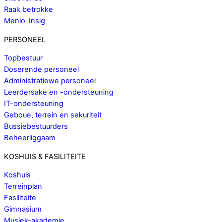
Raak betrokke
Menlo-Insig
PERSONEEL
Topbestuur
Doserende personeel
Administratiewe personeel
Leerdersake en -ondersteuning
IT-ondersteuning
Geboue, terrein en sekuriteit
Bussiebestuurders
Beheerliggaam
KOSHUIS & FASILITEITE
Koshuis
Terreinplan
Fasiliteite
Gimnasium
Musiek-akademie