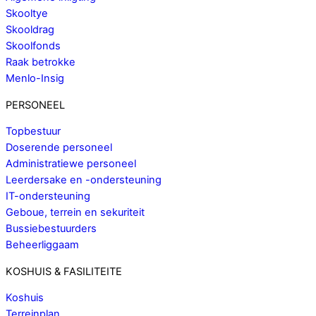
Skooltye
Skooldrag
Skoolfonds
Raak betrokke
Menlo-Insig
PERSONEEL
Topbestuur
Doserende personeel
Administratiewe personeel
Leerdersake en -ondersteuning
IT-ondersteuning
Geboue, terrein en sekuriteit
Bussiebestuurders
Beheerliggaam
KOSHUIS & FASILITEITE
Koshuis
Terreinplan