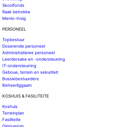
Skoolfonds
Raak betrokke
Menlo-Insig
PERSONEEL
Topbestuur
Doserende personeel
Administratiewe personeel
Leerdersake en -ondersteuning
IT-ondersteuning
Geboue, terrein en sekuriteit
Bussiebestuurders
Beheerliggaam
KOSHUIS & FASILITEITE
Koshuis
Terreinplan
Fasiliteite
Gimnasium