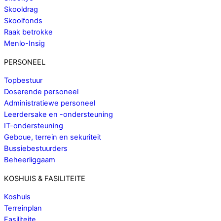
Skooldrag
Skoolfonds
Raak betrokke
Menlo-Insig
PERSONEEL
Topbestuur
Doserende personeel
Administratiewe personeel
Leerdersake en -ondersteuning
IT-ondersteuning
Geboue, terrein en sekuriteit
Bussiebestuurders
Beheerliggaam
KOSHUIS & FASILITEITE
Koshuis
Terreinplan
Fasiliteite