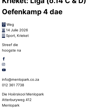
Krieket: Liga (o.14 C & D)
Oefenkamp 4 dae
Weg
14 Julie 2026
Sport, Krieket
Streef die
hoogste na
info@menlopark.co.za
012 361 7738
Die Hoërskool Menlopark
Atterburyweg 412
Menlopark