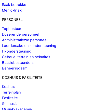
Raak betrokke
Menlo-Insig
PERSONEEL
Topbestuur
Doserende personeel
Administratiewe personeel
Leerdersake en -ondersteuning
IT-ondersteuning
Geboue, terrein en sekuriteit
Bussiebestuurders
Beheerliggaam
KOSHUIS & FASILITEITE
Koshuis
Terreinplan
Fasiliteite
Gimnasium
Musiek-akademie