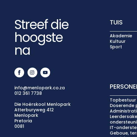
Streef die
TUIS
hoogste
Akademie
Kultuur
na
Sport
PERSONE
info@menlopark.co.za
012 361 7738
Topbestuur
Die Hoërskool Menlopark
Doserende 
Atterburyweg 412
Administrat
Menlopark
Leerdersake
Pretoria
ondersteun
0081
IT-onderste
Geboue, terr