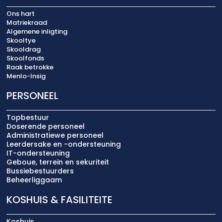
Ons hart
Matriekraad
Algemene inligting
Skooltye
Skooldrag
Skoolfonds
Raak betrokke
Menlo-Insig
PERSONEEL
Topbestuur
Doserende personeel
Administratiewe personeel
Leerdersake en -ondersteuning
IT-ondersteuning
Geboue, terrein en sekuriteit
Bussiebestuurders
Beheerliggaam
KOSHUIS & FASILITEITE
Koshuis